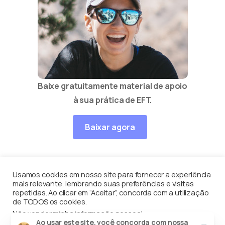
Baixe gratuitamente material de apoio
à sua prática de EFT.
Baixar agora
Usamos cookies em nosso site para fornecer a experiência
mais relevante, lembrando suas preferências e visitas
Equilíbrio Contínuo
por
Enéas Guerriero
© Todos os
repetidas. Ao clicar em “Aceitar”, concorda com a utilização
de TODOS os cookies.
direito reservados
Não vender minha informação pessoal
.
Close
Ao usar este site, você concorda com nossa