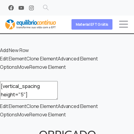
Search
Material EFT Grátis
Add New Row
Edit Element
Clone Element
Advanced Element
Options
Move
Remove Element
— SPACER —
Edit Element
Clone Element
Advanced Element
Options
Move
Remove Element