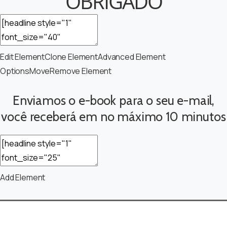
OBRIGADO
Edit Element
Clone Element
Advanced Element
Options
Move
Remove Element
Enviamos o e-book para o seu e-mail,
você
receberá em no máximo 10 minutos
Add Element