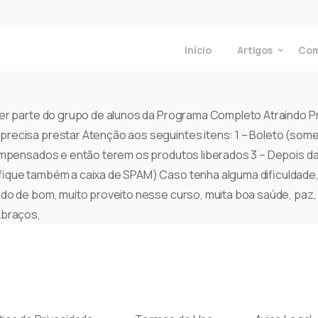
Início
Artigos
Com
azer parte do grupo de alunos da Programa Completo Atraindo
recisa prestar Atenção aos seguintes itens: 1 – Boleto (some
ompensados e então terem os produtos liberados 3 – Depois da 
fique também a caixa de SPAM) Caso tenha alguma dificuldade,
do de bom, muito proveito nesse curso, muita boa saúde, paz, 
Abraços,