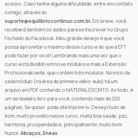
acesso. Caso tenha alguma dificuldade, entre em contato
comigo, através do
suporte@equilibriocontinuo.com.br.
Em breve, você
receberá também os dados para se Inscrever no Grupo
Fechado do Facebook. Meu grande desejo é que você
possa aproveitar o máximo desse curso e do que a EFT
pode fazer por você! Lembrando mais uma vez que o
curso está dividido em nove módulos e mais a Extensão
Profissionalizante, que contém três módulos. No início de
cada módulo (na área da primeira vídeo-aula) há um
arquivo em PDF contendo o MATERIAL ESCRITO. Ao todo, é
um verdadeiro livro para você, contendo mais de 200
páginas. Se quiser, pode até imprimi-lo. Desejo tudo de
bom, muito proveito nesse curso, muita boa saúde, paz,
harmonia, prosperidade e, principalmente, muito bom
humor.
Abraços, Enéas