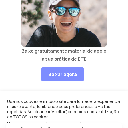
Baixe gratuitamente material de apoio
à sua prática de EFT.
Baixar agora
Usamos cookies em nosso site para fornecer a experiência
mais relevante, lembrando suas preferências e visitas
Equilíbrio Contínuo
por
Enéas Guerriero
© Todos os
repetidas. Ao clicar em “Aceitar”, concorda com a utilização
de TODOS os cookies.
direito reservados
Não vender minha informação pessoal
.