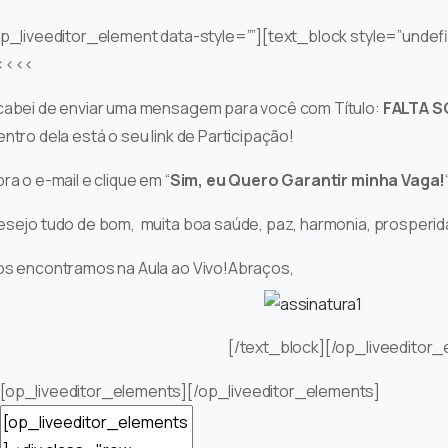
p_liveeditor_element data-style=””][text_block style=”undefin
<<<<
cabei de enviar uma mensagem para você com Título:
FALTA S
ntro dela está o seu link de Participação!
ra o e-mail e clique em “
Sim, eu Quero Garantir minha Vaga!
sejo tudo de bom, muita boa saúde, paz, harmonia, prosperid
os encontramos na Aula ao Vivo!
Abraços,
[/text_block][/op_liveeditor
[op_liveeditor_elements][/op_liveeditor_elements]