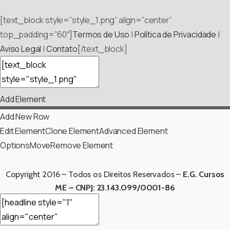
[text_block style=”style_1.png” align=”center”
top_padding=”60″]
Termos de Uso
|
Política de Privacidade
|
Aviso Legal
|
Contato
[/text_block]
Add Element
Add New Row
Edit Element
Clone Element
Advanced Element
Options
Move
Remove Element
Copyright 2016 – Todos os Direitos Reservados –
E.G. Cursos
ME – CNPJ: 23.143.099/0001-86