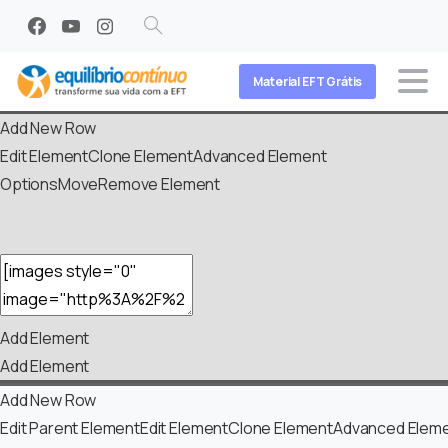
Search
Material EFT Grátis
Add New Row
Edit Element
Clone Element
Advanced Element
Options
Move
Remove Element
Add Element
Add Element
Add New Row
Edit Parent Element
Edit Element
Clone Element
Advanced Eleme