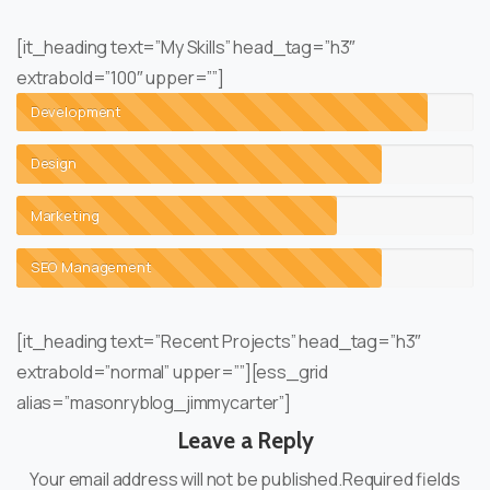
[it_heading text=”My Skills” head_tag=”h3″
extrabold=”100″ upper=””]
Development
Design
Marketing
SEO Management
[it_heading text=”Recent Projects” head_tag=”h3″
extrabold=”normal” upper=””][ess_grid
alias=”masonryblog_jimmycarter”]
Leave a Reply
Your email address will not be published.Required fields