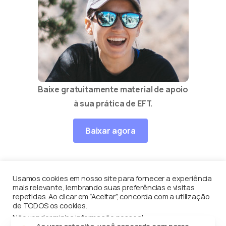
Baixe gratuitamente material de apoio
à sua prática de EFT.
Baixar agora
Usamos cookies em nosso site para fornecer a experiência
mais relevante, lembrando suas preferências e visitas
Equilíbrio Contínuo
por
Enéas Guerriero
© Todos os
repetidas. Ao clicar em “Aceitar”, concorda com a utilização
de TODOS os cookies.
direito reservados
Não vender minha informação pessoal
.