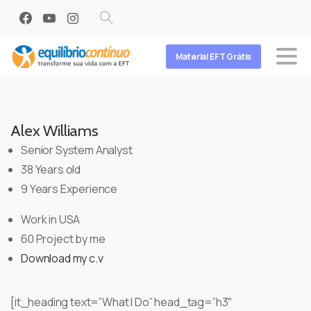
Search
Material EFT Grátis
Alex Williams
Senior System Analyst
38 Years old
9 Years Experience
Work in USA
60 Project by me
Download my c.v
[it_heading text=”What I Do” head_tag=”h3″