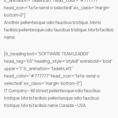
it_animation=”fadeInLeft” head_color=”#777777″
head_icon=”fa fa-send-o selectedI” ex_class=”margin-
bottom-0″]
Another pellentesque odio faucibus tristique. Morbi
facilisis pellentesque odio faucibus tristique. Morbi facilisis
name.
[it_heading text=”SOFTWARE TEAM LEADER”
head_tag=”h5″ heading_style=”style8″ extrabold=”bold”
upper=”1″ it_animation=”fadeInLeft”
head_color=”#777777″ head_icon=”fa fa-send-o
selectedI” ex_class=”margin-bottom-0″]
IT Company – 80 street pellentesque odio faucibus
tristique. Morbi facilisis pellentesque odio faucibus
tristique. Morbi facilisis name Canada – USA.