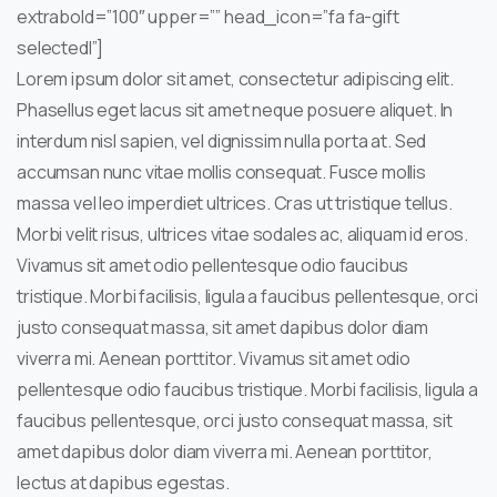
extrabold=”100″ upper=”” head_icon=”fa fa-gift
selectedI”]
Lorem ipsum dolor sit amet, consectetur adipiscing elit.
Phasellus eget lacus sit amet neque posuere aliquet. In
interdum nisl sapien, vel dignissim nulla porta at. Sed
accumsan nunc vitae mollis consequat. Fusce mollis
massa vel leo imperdiet ultrices. Cras ut tristique tellus.
Morbi velit risus, ultrices vitae sodales ac, aliquam id eros.
Vivamus sit amet odio pellentesque odio faucibus
tristique. Morbi facilisis, ligula a faucibus pellentesque, orci
justo consequat massa, sit amet dapibus dolor diam
viverra mi. Aenean porttitor. Vivamus sit amet odio
pellentesque odio faucibus tristique. Morbi facilisis, ligula a
faucibus pellentesque, orci justo consequat massa, sit
amet dapibus dolor diam viverra mi. Aenean porttitor,
lectus at dapibus egestas.