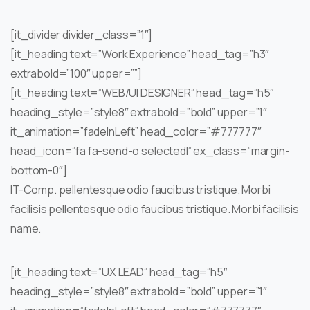
[it_divider divider_class=”1″]
[it_heading text=”Work Experience” head_tag=”h3″
extrabold=”100″ upper=””]
[it_heading text=”WEB/UI DESIGNER” head_tag=”h5″
heading_style=”style8″ extrabold=”bold” upper=”1″
it_animation=”fadeInLeft” head_color=”#777777″
head_icon=”fa fa-send-o selectedI” ex_class=”margin-
bottom-0″]
IT-Comp. pellentesque odio faucibus tristique. Morbi
facilisis pellentesque odio faucibus tristique. Morbi facilisis
name.
[it_heading text=”UX LEAD” head_tag=”h5″
heading_style=”style8″ extrabold=”bold” upper=”1″