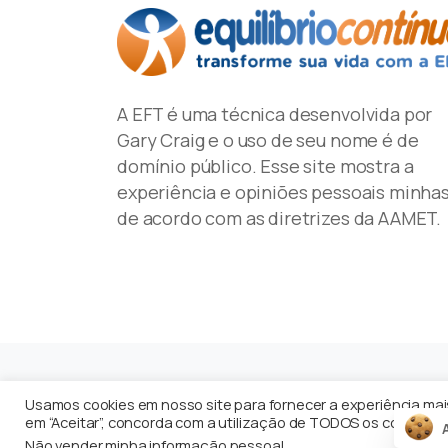
A EFT é uma técnica desenvolvida por
Gary Craig e o uso de seu nome é de
domínio público. Esse site mostra a
experiência e opiniões pessoais minhas
de acordo com as diretrizes da AAMET.
Usamos cookies em nosso site para fornecer a experiência mais 
em “Aceitar”, concorda com a utilização de TODOS os cookies.
Equilíbrio Contínuo
por
Enéas Guerriero
© T
Não vender minha informação pessoal
.