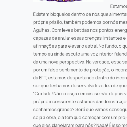
Estamos
Existem bloqueios dentro de nós que alimenta
própria prisão, também podemos por nós mesm
Agulhas. Com leves batidas nos pontos energé
capazes de anular essas crenças limitantes e
afirmações para elevar o astral. No fundo, o 
tempo eu ainda escuto uma voz interior falan
dá uma nova perspectiva. Na verdade, essa sa
por um falso sentimento de proteção, o inc
da EFT, estamos despertando dentro do incon
ser que tenhamos desenvolvido a ideia de qu
“Cuidado! Não cresça demais, se não depois v
próprio inconsciente estamos dando instruçõe
sonharmos grande? Será que vamos conseguir
seja a obra, ela tem que começar com um proj
que eles planejaram para nós? Nada! É isso m