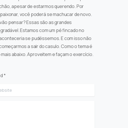
 chão, apesar de estarmos querendo. Por
apaixonar, você poderá se machucar de novo.
os vão pensar? Essas são as grandes
agradável. Estamos com um pé fincado no
e aconteceria se pudéssemos. E com isso não
começarmos a sair do casulo. Como o tema é
o mais abaixo. Aproveitem e façam o exercício.
d *
site