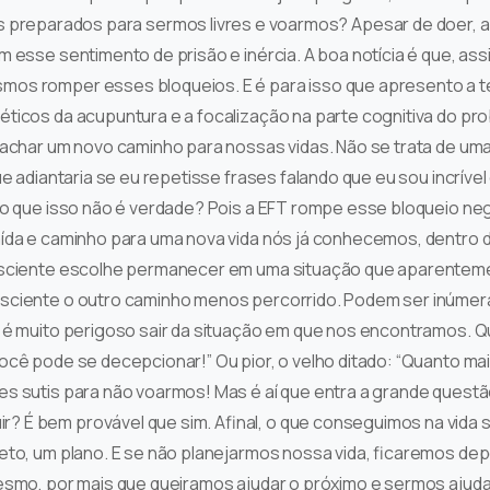
 preparados para sermos livres e voarmos? Apesar de doer, a 
m esse sentimento de prisão e inércia. A boa notícia é que, 
os romper esses bloqueios. E é para isso que apresento a t
ticos da acupuntura e a focalização na parte cognitiva do p
 achar um novo caminho para nossas vidas. Não se trata de uma
que adiantaria se eu repetisse frases falando que eu sou incrív
do que isso não é verdade? Pois a EFT rompe esse bloqueio ne
ída e caminho para uma nova vida nós já conhecemos, dentro d
onsciente escolhe permanecer em uma situação que aparente
sciente o outro caminho menos percorrido. Podem ser inúmera
e é muito perigoso sair da situação em que nos encontramos.
ocê pode se decepcionar!” Ou pior, o velho ditado: “Quanto ma
s sutis para não voarmos! Mas é aí que entra a grande questã
? É bem provável que sim. Afinal, o que conseguimos na vid
eto, um plano. E se não planejarmos nossa vida, ficaremos de
esmo, por mais que queiramos ajudar o próximo e sermos ajuda