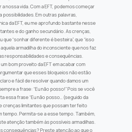
iar a nossa vida. Com a EFT, podemos começar
 possibilidades. Em outras palavras,
nica da EFT, eu me aprofundo bastante nesse
mitantes e do ganho secundário. As crenças,
que “sonhar diferente é besteira”, que “isso
é aquela armadilha do inconsciente que nos faz
ovas responsabilidades e consequências.
a um bom proveito da EFT em acabar com
o argumentar que esses bloqueios não estão
claro e fácil de resolver quando damos um
empre a frase: “Eu não posso!” Pois se você
lta essa frase “Eu não posso… (seguido da
e crenças limitantes que possam ter feito
 um tempo. Permita-se a esse tempo. Também,
reste atenção também às possíveis armadilhas.
m as consequências? Preste atenção ao que o