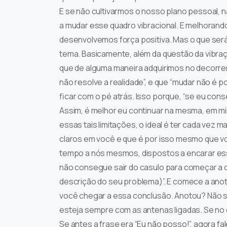
E se não cultivarmos o nosso plano pessoal, 
a mudar esse quadro vibracional. E melhorando
desenvolvemos força positiva. Mas o que ser
tema. Basicamente, além da questão da vibraçã
que de alguma maneira adquirimos no decorrer 
não resolve a realidade”, e que “mudar não é p
ficar com o pé atrás. Isso porque, “se eu con
Assim, é melhor eu continuar na mesma, em m
essas tais limitações, o ideal é ter cada ve
claros em você e que é por isso mesmo que voc
tempo a nós mesmos, dispostos a encarar esse
não consegue sair do casulo para começar a c
descrição do seu problema)”. E comece a anot
você chegar a essa conclusão. Anotou? Não s
esteja sempre com as antenas ligadas. Se no d
Se antes a frase era “Eu não posso!”, agora f