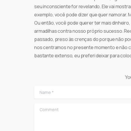
seu inconsciente for revelando. Ele vai mos
exemplo, você pode dizer que quer namorar. M
Ou então, você pode querer ter mais dinheiro,
armadilhas contra nosso próprio sucesso. R
passado, preso às crenças do porque não pod
nos centramos no presente momento e não co
bastante extenso, eu preferi deixar para coloc
Yo
Name
*
Comment