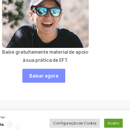
Baixe gratuitamente material de apoio
à sua prática de EFT.
Baixar agora
car
Close
Configuração de Cookie
Aceito
de.