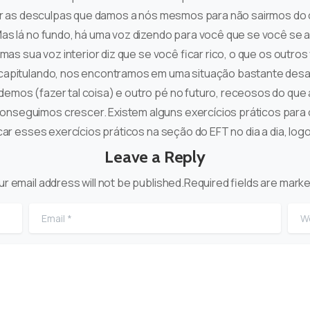
trar as desculpas que damos a nós mesmos para não sairmos do
as lá no fundo, há uma voz dizendo para você que se você se 
 mas sua voz interior diz que se você ficar rico, o que os outr
ecapitulando, nos encontramos em uma situação bastante des
emos (fazer tal coisa) e outro pé no futuro, receosos do qu
nseguimos crescer. Existem alguns exercícios práticos para 
ar esses exercícios práticos na seção do EFT no dia a dia, log
Leave a Reply
ur email address will not be published.Required fields are marke
Email
*
Web