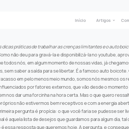
Início
Artigos
Com
dicas práticas de trabalhar as crenças limitantes e o auto boic
 Como não deu para gravá-la e disponibilizá-la no youtube, apro
ue todos nós, em algum momento de nossas vidas, já chegamos 
, sem saber a saída para se libertar. É a famoso auto boicote
racasso em pelo menos meio mundo, somos nós mesmos os re
nfluenciados por fatores externos, que vão desde o momento p
m nos dar uma forcinha na hora certa. Mas o que quero ressalt
próprios não estivermos bem receptivos e com a energia abert
primeira pergunta é propícia: o que você faria se pudesse ser 
nal é aquela lista de desejos que guardamos para algum dia, ta
 é essa resposta que queremos hoje. A pergunta, e consequen