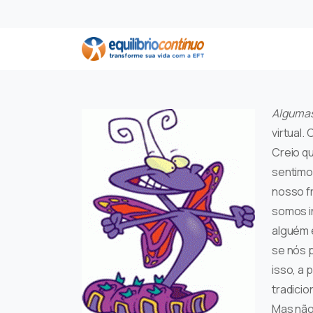
Algumas 
virtual.
Creio q
sentimos
nosso f
somos i
alguém e
se nós 
isso, a 
tradicio
Mas não