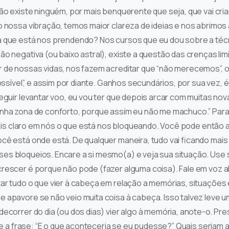
não existe ninguém, por mais benquerente que seja, que vai cr
 nossa vibração, temos maior clareza de ideias e nos abrimos a
á que está nos prendendo? Nos cursos que eu dou sobre a téc
o negativa (ou baixo astral), existe a questão das crenças li
de nossas vidas, nos fazem acreditar que “não merecemos”, ou 
ossível”, e assim por diante. Ganhos secundários, por sua vez, 
seguir levantar voo, eu vou ter que depois arcar com muitas n
inha zona de conforto, porque assim eu não me machuco.” Par
z mais claro em nós o que está nos bloqueando. Você pode entã
ê está onde está. De qualquer maneira, tudo vai ficando mais 
s bloqueios. Encare a si mesmo(a) e veja sua situação. Use s
rescer é porque não pode (fazer alguma coisa). Fale em voz a
ar tudo o que vier à cabeça em relação a memórias, situações 
e apavore se não veio muita coisa à cabeça. Isso talvez leve
ecorrer do dia (ou dos dias) vier algo à memória, anote-o. P
ale a frase: “E o que aconteceria se eu pudesse?” Quais seria