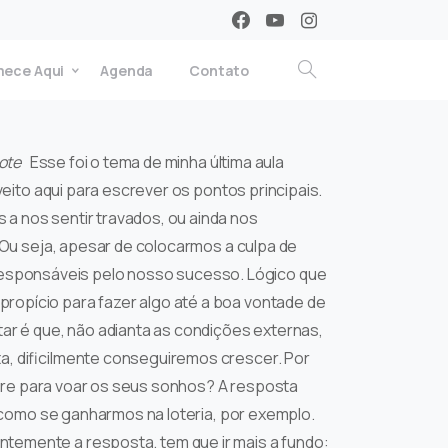
ece Aqui
Agenda
Contato
ote
Esse foi o tema de minha última aula
veito aqui para escrever os pontos principais.
a nos sentir travados, ou ainda nos
. Ou seja, apesar de colocarmos a culpa de
sponsáveis pelo nosso sucesso. Lógico que
ropício para fazer algo até a boa vontade de
ar é que, não adianta as condições externas,
a, dificilmente conseguiremos crescer. Por
livre para voar os seus sonhos? A resposta
l como se ganharmos na loteria, por exemplo.
temente a resposta, tem que ir mais a fundo: