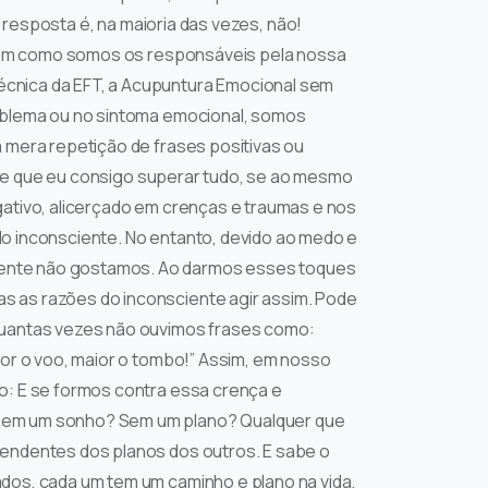
resposta é, na maioria das vezes, não!
assim como somos os responsáveis pela nossa
écnica da EFT, a Acupuntura Emocional sem
roblema ou no sintoma emocional, somos
 mera repetição de frases positivas ou
el e que eu consigo superar tudo, se ao mesmo
gativo, alicerçado em crenças e traumas e nos
o inconsciente. No entanto, devido ao medo e
mente não gostamos. Ao darmos esses toques
s as razões do inconsciente agir assim. Pode
 Quantas vezes não ouvimos frases como:
ior o voo, maior o tombo!” Assim, em nosso
o: E se formos contra essa crença e
a sem um sonho? Sem um plano? Qualquer que
pendentes dos planos dos outros. E sabe o
dos, cada um tem um caminho e plano na vida.