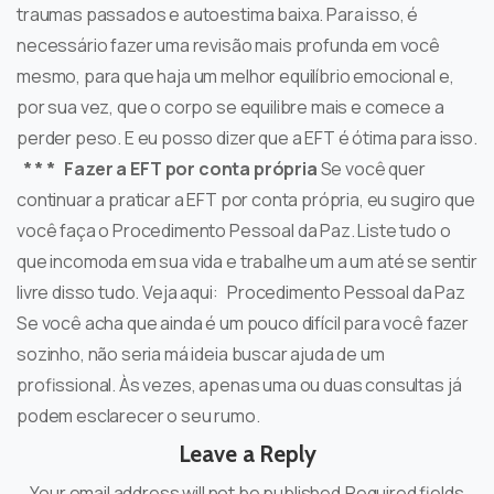
traumas passados e autoestima baixa. Para isso, é
necessário fazer uma revisão mais profunda em você
mesmo, para que haja um melhor equilíbrio emocional e,
por sua vez, que o corpo se equilibre mais e comece a
perder peso. E eu posso dizer que a EFT é ótima para isso.
* * *
Fazer a EFT por conta própria
Se você quer
continuar a praticar a EFT por conta própria, eu sugiro que
você faça o Procedimento Pessoal da Paz. Liste tudo o
que incomoda em sua vida e trabalhe um a um até se sentir
livre disso tudo. Veja aqui: Procedimento Pessoal da Paz
Se você acha que ainda é um pouco difícil para você fazer
sozinho, não seria má ideia buscar ajuda de um
profissional. Às vezes, apenas uma ou duas consultas já
podem esclarecer o seu rumo.
Leave a Reply
Your email address will not be published.Required fields