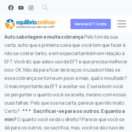
Search
Material EFT Grátis
Auto sabotagem e muita cobrança
Pelo tom da sua
carta, acho que a primeira coisa que você tem que fazer é
não se cobrar tanto, e em especial também em relação à
EFT. Você diz que adia o uso da EFT e que precisa melhorar
isso. OK. Não dá para ficar de braços cruzados! Mas se
essa cobrança se torna um peso a mais, qual o resultado?
O mais importante da EFT é aceitar-se. E seria bom você
se perguntar o quanto você se aceita, mesmo com essas
suas falhas. Pelo que soa na carta, parece que não muito.
Certo?
* * *
Sacrificar-se para os outros. E quanto a
mim?
O quanto você se dá o direito? Parece que você se
dá para os outros, se sacrifica, mas, você se dá o luxo de