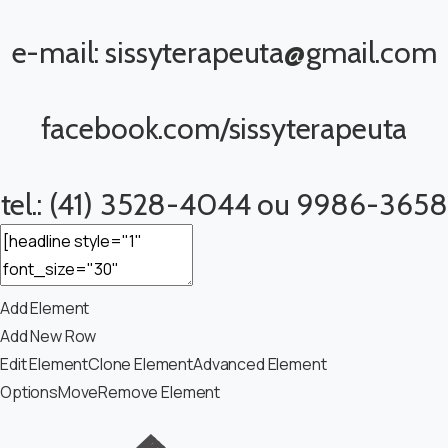
e-mail: sissyterapeuta@gmail.com
facebook.com/sissyterapeuta
tel.: (41) 3528-4044 ou 9986-3658
Add Element
Add New Row
Edit Element
Clone Element
Advanced Element
Options
Move
Remove Element