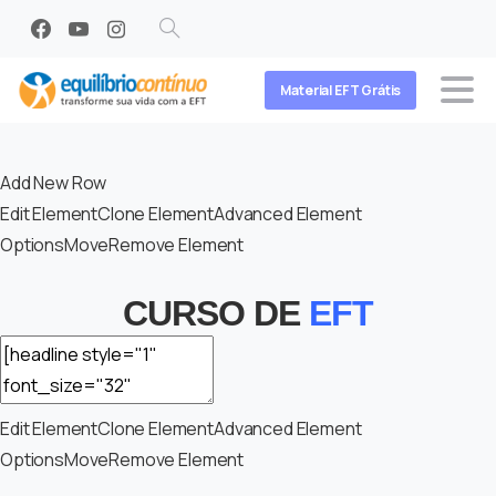
Search
Material EFT Grátis
Add New Row
Edit Element
Clone Element
Advanced Element
Options
Move
Remove Element
CURSO DE
EFT
Edit Element
Clone Element
Advanced Element
Options
Move
Remove Element