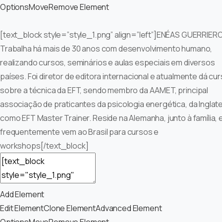
Options
Move
Remove Element
[text_block style=”style_1.png” align=”left”]ENÉAS GUERRIERO
Trabalha há mais de 30 anos com desenvolvimento humano,
realizando cursos, seminários e aulas especiais em diversos
países. Foi diretor de editora internacional e atualmente dá cu
sobre a técnica da EFT, sendo membro da AAMET, principal
associação de praticantes da psicologia energética, da Inglate
como EFT Master Trainer. Reside na Alemanha, junto à família, 
frequentemente vem ao Brasil para cursos e
workshops[/text_block]
Add Element
Edit Element
Clone Element
Advanced Element
Options
Move
Remove Element