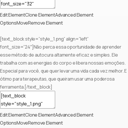
Edit Element
Clone Element
Advanced Element
Options
Move
Remove Element
[text_block style=”style_1.png” align=”left”
font_size=”24″]Não perca essa oportunidade de aprender
esse método de autocura altamente eficaz e simples. Ele
trabalha com as energias do corpo e libera nossas emoções.
Especial para você, que quer levar uma vida cada vez melhor. E
ótimo para terapeutas, que queiram usar uma poderosa
ferramenta.[/text_block]
Edit Element
Clone Element
Advanced Element
Options
Move
Remove Element