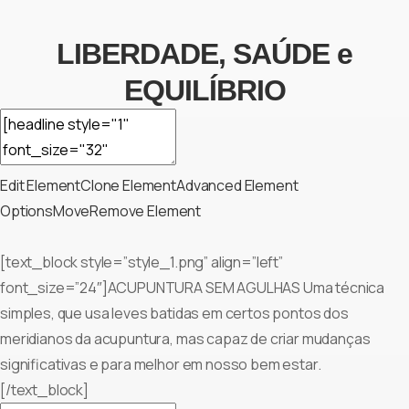
LIBERDADE, SAÚDE e
EQUILÍBRIO
Edit Element
Clone Element
Advanced Element
Options
Move
Remove Element
[text_block style=”style_1.png” align=”left”
font_size=”24″]ACUPUNTURA SEM AGULHAS Uma técnica
simples, que usa leves batidas em certos pontos dos
meridianos da acupuntura, mas capaz de criar mudanças
significativas e para melhor em nosso bem estar.
[/text_block]