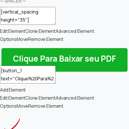
— SPACER —
Edit Element
Clone Element
Advanced Element
Options
Move
Remove Element
Clique Para Baixar seu PDF
Add Element
Edit Element
Clone Element
Advanced Element
Options
Move
Remove Element