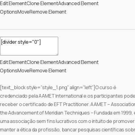
Edit Element
Clone Element
Advanced Element
Options
Move
Remove Element
Edit Element
Clone Element
Advanced Element
Options
Move
Remove Element
[text_block style=”style_1.png” align=”left”]O curso é
credenciado pela AAMET International e os participantes pod
receber o certificado de EFT Practitioner. AAMET – Associatio
the Advancement of Meridian Techniques – Fundada em 1999, 
uma associação sem fins lucrativos com o intuito de promover
manter a ética da profissão, bancar pesquisas científicas sob