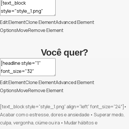
Edit Element
Clone Element
Advanced Element
Options
Move
Remove Element
Você quer?
Edit Element
Clone Element
Advanced Element
Options
Move
Remove Element
[text_block style=”style_1.png” align=”left” font_size=”24″]•
Acabar com o estresse, dores e ansiedade • Superar medo,
culpa, vergonha, ciúme ou ira • Mudar hábitos e