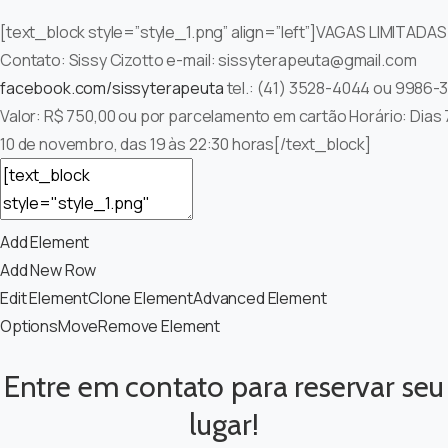
[text_block style=”style_1.png” align=”left”]VAGAS LIMITADAS
Contato: Sissy Cizotto e-mail: sissyterapeuta@gmail.com
facebook.com/sissyterapeuta
tel.: (41) 3528-4044 ou 9986-
Valor: R$ 750,00 ou por parcelamento em cartão Horário: Dias 
10 de novembro, das 19 às 22:30 horas[/text_block]
Add Element
Add New Row
Edit Element
Clone Element
Advanced Element
Options
Move
Remove Element
Entre em contato para reservar seu
lugar!