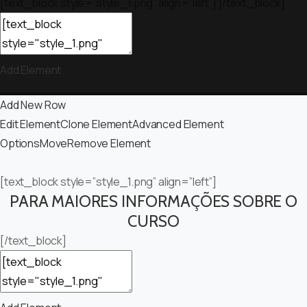
[text_block style=”style_1.png” align=”left”] [/text_block]
Add Element
Add New Row
Edit Element
Clone Element
Advanced Element
Options
Move
Remove Element
[text_block style=”style_1.png” align=”left”]
PARA MAIORES INFORMAÇÕES SOBRE O
CURSO
[/text_block]