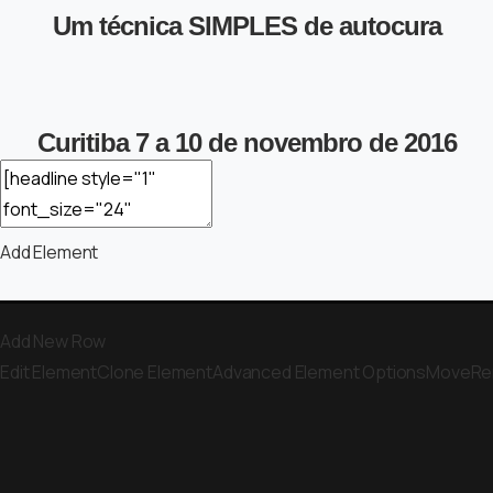
Um técnica
SIMPLES
de autocura
Curitiba 7 a 10 de novembro de 2016
Add Element
Add New Row
Edit Element
Clone Element
Advanced Element Options
Move
Re