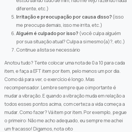
estou dando tudo de mim, não me vejo fazendo nada
diferente, etc.)
Irritação e preocupação por causa disso?
(isso
me preocupa demais, isso me irrita, etc.)
Alguém é culpado por isso?
(você culpa alguém
por sua situação atual? Culpa a si mesmo(a)?, etc.)
Continue a lista se necessário
Anotou tudo? Tente colocar uma nota de 0 a 10 para cada
item, e faça a EFT item por item, pelo menos um por dia.
Como dá para ver, o exercício é longo. Mas
recompensador. Lembre sempre que o importante é
mudar a vibração. E quando a vibração muda em relação a
todos esses pontos acima, com certeza a vida começa a
mudar. Como fazer? Vá item por item. Por exemplo, pegue
o primeiro: Não me acho adequado, eu sempre me achei
um fracasso! Digamos, nota oito