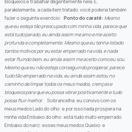
bloqueios e trabalhar diligentemente nela. E,
paralelamente, a cada item tratado, você poderia também
fazer o seguinte exercício:
Ponto do caratê:
Mesmo
que eu esteja tão preocupado com minha vida, parece que
está tudo parado, eu ainda assim me amo e me aceito
profunda e completamente.
Mesmo que eu tenha listado
tantos motivos por eu estar emperrado na vida, e nada
estar fluindo bem, eu ainda assim me aceito como eu sou.
Mesmo que eu não esteja conseguindo prosperar, parece
tudo tão emperrado na vida, eu ainda assim estou no
caminho de limpar todos os meus medos, crenças e
bloqueios para que eu possa vibrar positivamente e tudo
possa fluir melhor.
Sobrancelha: eu convivo com os
meus medos Lado do olho: e por isso nada prospera na
minha vida Embaixo do olho: está tudo muito emperrado
Embaixo do nariz: esses meus medos Queixo: e