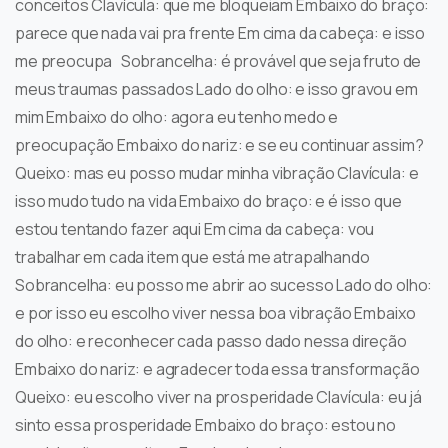
conceitos Clavícula: que me bloqueiam Embaixo do braço:
parece que nada vai pra frente Em cima da cabeça: e isso
me preocupa Sobrancelha: é provável que seja fruto de
meus traumas passados Lado do olho: e isso gravou em
mim Embaixo do olho: agora eu tenho medo e
preocupação Embaixo do nariz: e se eu continuar assim?
Queixo: mas eu posso mudar minha vibração Clavícula: e
isso mudo tudo na vida Embaixo do braço: e é isso que
estou tentando fazer aqui Em cima da cabeça: vou
trabalhar em cada item que está me atrapalhando
Sobrancelha: eu posso me abrir ao sucesso Lado do olho:
e por isso eu escolho viver nessa boa vibração Embaixo
do olho: e reconhecer cada passo dado nessa direção
Embaixo do nariz: e agradecer toda essa transformação
Queixo: eu escolho viver na prosperidade Clavícula: eu já
sinto essa prosperidade Embaixo do braço: estou no