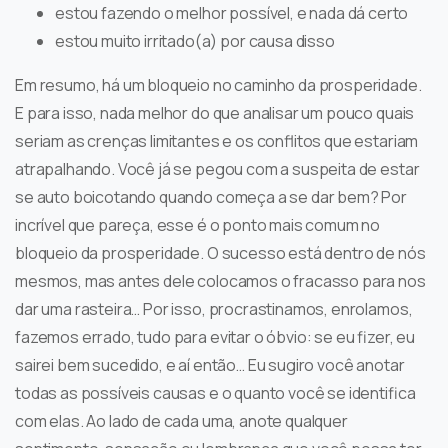
estou fazendo o melhor possível, e nada dá certo
estou muito irritado(a) por causa disso
Em resumo, há um bloqueio no caminho da prosperidade.
E para isso, nada melhor do que analisar um pouco quais
seriam as crenças limitantes e os conflitos que estariam
atrapalhando. Você já se pegou com a suspeita de estar
se auto boicotando quando começa a se dar bem? Por
incrível que pareça, esse é o ponto mais comum no
bloqueio da prosperidade. O sucesso está dentro de nós
mesmos, mas antes dele colocamos o fracasso para nos
dar uma rasteira… Por isso, procrastinamos, enrolamos,
fazemos errado, tudo para evitar o óbvio: se eu fizer, eu
sairei bem sucedido, e aí então… Eu sugiro você anotar
todas as possíveis causas e o quanto você se identifica
com elas. Ao lado de cada uma, anote qualquer