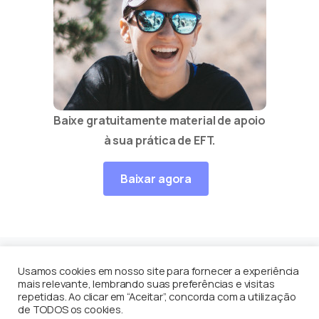
Baixe gratuitamente material de apoio
à sua prática de EFT.
Baixar agora
Usamos cookies em nosso site para fornecer a experiência
mais relevante, lembrando suas preferências e visitas
Equilíbrio Contínuo
por
Enéas Guerriero
© Todos os
repetidas. Ao clicar em “Aceitar”, concorda com a utilização
de TODOS os cookies.
direito reservados