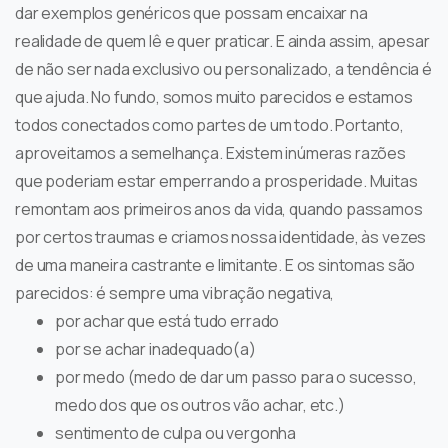
dar exemplos genéricos que possam encaixar na
realidade de quem lê e quer praticar. E ainda assim, apesar
de não ser nada exclusivo ou personalizado, a tendência é
que ajuda. No fundo, somos muito parecidos e estamos
todos conectados como partes de um todo. Portanto,
aproveitamos a semelhança. Existem inúmeras razões
que poderiam estar emperrando a prosperidade. Muitas
remontam aos primeiros anos da vida, quando passamos
por certos traumas e criamos nossa identidade, às vezes
de uma maneira castrante e limitante. E os sintomas são
parecidos: é sempre uma vibração negativa,
por achar que está tudo errado
por se achar inadequado(a)
por medo (medo de dar um passo para o sucesso,
medo dos que os outros vão achar, etc.)
sentimento de culpa ou vergonha