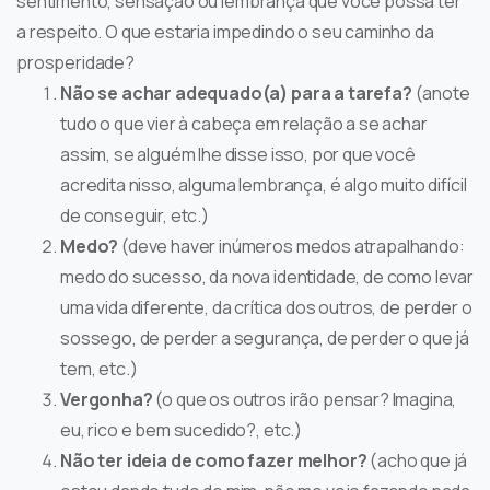
sentimento, sensação ou lembrança que você possa ter
a respeito. O que estaria impedindo o seu caminho da
prosperidade?
Não se achar adequado(a) para a tarefa?
(anote
tudo o que vier à cabeça em relação a se achar
assim, se alguém lhe disse isso, por que você
acredita nisso, alguma lembrança, é algo muito difícil
de conseguir, etc.)
Medo?
(deve haver inúmeros medos atrapalhando:
medo do sucesso, da nova identidade, de como levar
uma vida diferente, da crítica dos outros, de perder o
sossego, de perder a segurança, de perder o que já
tem, etc.)
Vergonha?
(o que os outros irão pensar? Imagina,
eu, rico e bem sucedido?, etc.)
Não ter ideia de como fazer melhor?
(acho que já