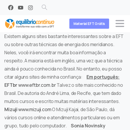
Search
Material EFT Grátis
Existem alguns sites bastante interessantes sobre a EFT
ou sobre outras técnicas de energia dos meridianos.
Neles, você irá encontrar muita boa informação a
respeito. A maioria está em inglês, uma vez que a técnica
ainda é pouco conhecida no Brasil. No entanto, eu posso
citar alguns sites de minha confiança:
Em português:
EFTbr
www.eftbr.com.br
Talvez o site mais conhecido no
Brasil. De autoria do André Lima, de Recife, que tem dado
muitos cursos e escrito muitas matérias interessantes.
Mizuji
www.mizuji.com
O Mizuji Kajai, de São Paulo, dá
vários cursos online e atendimentos particulares ou em
grupo, tudo pelo computador.
Sonia Novinsky