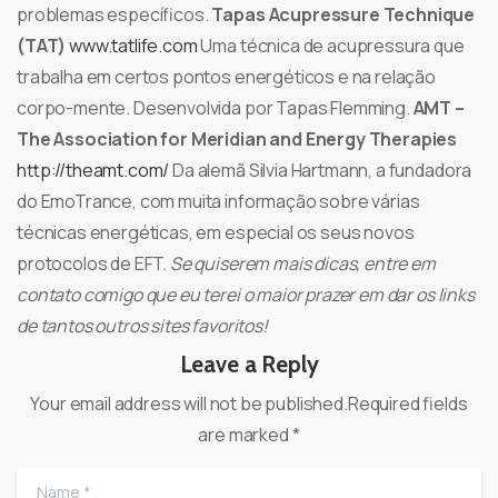
problemas específicos.
Tapas Acupressure Technique
(TAT)
www.tatlife.com
Uma técnica de acupressura que
trabalha em certos pontos energéticos e na relação
corpo-mente. Desenvolvida por Tapas Flemming.
AMT –
The Association for Meridian and Energy Therapies
http://theamt.com/
Da alemã Silvia Hartmann, a fundadora
do EmoTrance, com muita informação sobre várias
técnicas energéticas, em especial os seus novos
protocolos de EFT.
Se quiserem mais dicas, entre em
contato comigo que eu terei o maior prazer em dar os links
de tantos outros sites favoritos!
Leave a Reply
Your email address will not be published.Required fields
are marked *
Name
*