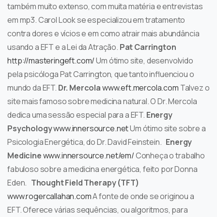
também muito extenso, com muita matéria e entrevistas
em mp3. Carol Look se especializou em tratamento
contra dores e vícios e em como atrair mais abundância
usando a EFT e a Lei da Atração.
Pat Carrington
http://masteringeft.com/
Um ótimo site, desenvolvido
pela psicóloga Pat Carrington, que tanto influenciou o
mundo da EFT.
Dr. Mercola
www.eft.mercola.com
Talvez o
site mais famoso sobre medicina natural. O Dr. Mercola
dedica uma sessão especial para a EFT.
Energy
Psychology
www.innersource.net
Um ótimo site sobre a
Psicologia Energética, do Dr. David Feinstein.
Energy
Medicine
www.innersource.net/em/
Conheça o trabalho
fabuloso sobre a medicina energética, feito por Donna
Eden.
Thought Field Therapy (TFT)
www.rogercallahan.com
A fonte de onde se originou a
EFT. Oferece várias sequências, ou algoritmos, para