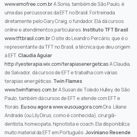
www.emofree.com.br
A Sonia, também de São Paulo, é
uma das percussoras da EFT no Brasil. Foi treinada
diretamente pelo Gary Craig, o fundador. Elá dá cursos
online e atendimentos particulares.
Instituto TFT Brasil
www.tftbrasil.com.br
O site do Leandro Percário, que é o
representante da TFT no Brasil, a técnica que deu origem
à EFT.
Claudia Aguiar
http://yesterapia.wix.com/terapiasenergeticas
A Claudia,
de Salvador, dá cursos de EFT e trabalha com várias
terapias energéticas.
Twin Flames
www.twinflames.com.br
A Susan de Toledo Hulley, de São
Paulo, também dá cursos de EFT e atende com EFT e
florais.
Eu sou agora
www.eusouagora.com
Dra. Liliane
Andrade (ou Lily Dirus, como é conhecida), cirurgiã-
dentista, homeopata, hipnotista e coach. Ela disponibiliza
muito material da EFT em Português.
Joviniano Resende