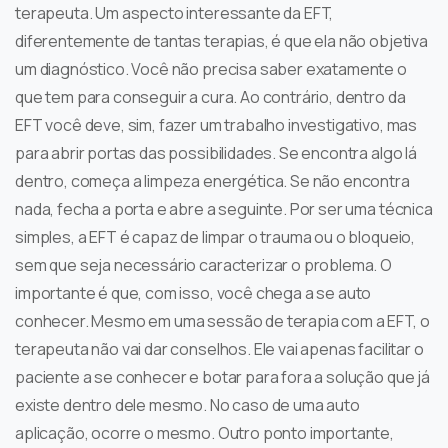
terapeuta. Um aspecto interessante da EFT,
diferentemente de tantas terapias, é que ela não objetiva
um diagnóstico. Você não precisa saber exatamente o
que tem para conseguir a cura. Ao contrário, dentro da
EFT você deve, sim, fazer um trabalho investigativo, mas
para abrir portas das possibilidades. Se encontra algo lá
dentro, começa a limpeza energética. Se não encontra
nada, fecha a porta e abre a seguinte. Por ser uma técnica
simples, a EFT é capaz de limpar o trauma ou o bloqueio,
sem que seja necessário caracterizar o problema. O
importante é que, com isso, você chega a se auto
conhecer. Mesmo em uma sessão de terapia com a EFT, o
terapeuta não vai dar conselhos. Ele vai apenas facilitar o
paciente a se conhecer e botar para fora a solução que já
existe dentro dele mesmo. No caso de uma auto
aplicação, ocorre o mesmo. Outro ponto importante,