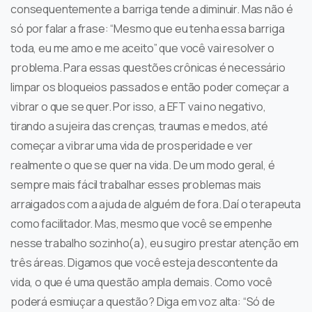
consequentemente a barriga tende a diminuir. Mas não é
só por falar a frase: “Mesmo que eu tenha essa barriga
toda, eu me amo e me aceito” que você vai resolver o
problema. Para essas questões crônicas é necessário
limpar os bloqueios passados e então poder começar a
vibrar o que se quer. Por isso, a EFT vai no negativo,
tirando a sujeira das crenças, traumas e medos, até
começar a vibrar uma vida de prosperidade e ver
realmente o que se quer na vida. De um modo geral, é
sempre mais fácil trabalhar esses problemas mais
arraigados com a ajuda de alguém de fora. Daí o terapeuta
como facilitador. Mas, mesmo que você se empenhe
nesse trabalho sozinho(a), eu sugiro prestar atenção em
três áreas. Digamos que você esteja descontente da
vida, o que é uma questão ampla demais. Como você
poderá esmiuçar a questão? Diga em voz alta: “Só de