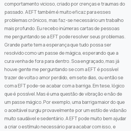
comportamento vicioso, criado por crenças e traumas do
passado. A EFT também é muito eficaz para esses
problemas crônicos, mas faz-se necessário um trabalho
mais profundo. Eu recebo inúmeras cartas de pessoas
me perguntando se a EFT pode resolver seus problemas.
Grande parte tem a esperança que tudo possa ser
resolvido como um passe de mágica, esperando que a
cura venha de fora para dentro. Soa engraçado, mas já
houve gente me perguntando se com a EFT é possível
trazer de volta o amor perdido, em sete dias, ou então se
com a EFT pode-se acabar com a barriga. Em tese, lógico
que é possível. Mas é uma questão de vibração e não de
um passe mágico. Por exemplo, uma barriga maior do que
o aceitável surgiu provavelmente por um estilo de vida não
muito saudável e sedentário. A EFT pode muito bem ajudar
a criar o estímulo necessário para acabar com isso, e