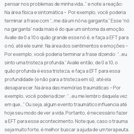
pensar nos problemas de minha vida…” e note a reação:
Na área física e sintomática – Por exemplo, você poderia
terminar a frase com “…me dá um nó na garganta.” Esse “nó
na garganta” nada mais é do que um sintoma da emoção.
Avalie de 0 a 10 o quão grande esse nó é, e faça a EFT para
o nó, até ele sumir. Na área dos sentimentos e emoções –
Por exemplo, você poderia terminar a frase dizendo: “…eu
sinto uma tristeza profunda.” Avalie então, de 0 a 10, o
quão profunda é essa tristeza, e faça a EFT para essa
profundidade (e não para a tristeza em si), até ela
desaparecer. Na área das memórias traumáticas – Por
exemplo, você poderia dizer: “…eu me lembro daquela vez
em que…” Ou seja, algum evento traumático influencia até
hoje seu modo de ver a vida. Portanto, é necessário fazer
a EFT para esse acontecimento. Note que, caso o trauma
seja muito forte, é melhor buscar a ajuda de um terapeuta.