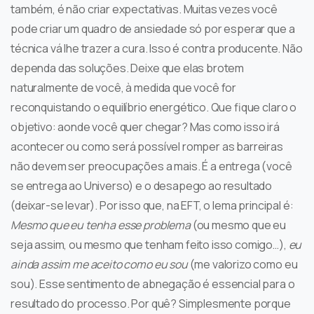
também, é não criar expectativas. Muitas vezes você
pode criar um quadro de ansiedade só por esperar que a
técnica vá lhe trazer a cura. Isso é contra producente. Não
dependa das soluções. Deixe que elas brotem
naturalmente de você, à medida que você for
reconquistando o equilíbrio energético. Que fique claro o
objetivo: aonde você quer chegar? Mas como isso irá
acontecer ou como será possível romper as barreiras
não devem ser preocupações a mais. É a entrega (você
se entrega ao Universo) e o desapego ao resultado
(deixar-se levar). Por isso que, na EFT, o lema principal é:
Mesmo que eu tenha esse problema
(ou mesmo que eu
seja assim, ou mesmo que tenham feito isso comigo…),
eu
ainda assim me aceito como eu sou
(me valorizo como eu
sou). Esse sentimento de abnegação é essencial para o
resultado do processo. Por quê? Simplesmente porque