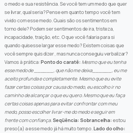
o medo e sua resistência. Se você tem um medo que quer
se livrar, qual seria? Pense em quanto tempo você tem
vivido com esse medo. Quais são os sentimentos em
torno dele? Podem ser sentimentos de ira, tristeza,
incapacidade, traição, etc. O que você falaria para si
quando quisesse largar esse medo? Existem coisas que
você sempre quis dizer , mas nunca conseguiu verbalizar?
Vamos à prática:
Ponto do caratê:
Mesmo que eu tenha
esse medo de ______, que não me deixa______, eu me
aceito profunda e completamente.
Mesmo que eu evite
fazer certas coisas por causa do medo, eu escolho ir no
caminho de alcançar o que eu quero.
Mesmo que eu faça
certas coisas apenas para evitar confrontar com meu
medo, posso escolher livrar-me do medo e seguir em
frente com confiança.
Seqüência:
Sobrancelha:
estou
preso(a) a esse medo já há muito tempo.
Lado do olho: