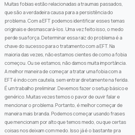
Muitas fobias estão relacionadas a traumas passados,
que são a verdadeira causa para a persistência do
problema. Com a EFT podemos identificar esses temas
originais e desmascará-los. Uma vez feito isso, o medo
perde sua força. Determinar essa raiz do problema é a
chave do sucesso para o tratamento com a EFT. Na
maioria das vezes, não estamos cientes de como a fobia
começou. Ou se estamos, não damos muita importância.
A melhor maneira de começar a tratar uma fobia com a
EFT é indo com cautela, sem entrar diretamente na ferida.
É um trabalho preliminar. Devemos fazer o setup básico e
genérico. Muitas vezes temos o pavor de ouvir falar e
mencionar o problema. Portanto, é melhor começar de
maneira mais branda. Podemos começar usando frases
que mencionam por alto que temos medo, ou que certas
coisas nos deixam com medo. Isso já é o bastante pra