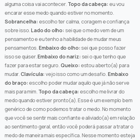
alguma coisa vai acontecer.
Topo da cabeça:
eu vou
encarar esse medo quando estiver no momento.
Sobrancelha:
escolho ter calma, coragem e confiança
sobre isso.
Lado do olho:
sei que o medo vem de um
pensamento e eu tenho a habilidade de mudar meus
pensamentos.
Embaixo do olho:
sei que posso fazer
isso se quiser.
Embaixo do nariz:
sei o que tenho que
fazer para estar seguro.
Queixo:
estou aberto(a) para
mudar.
Clavícula:
vejo isso como um desafio.
Embaixo
do braço:
escolho poder mudar aquilo que já não serve
mais para mim.
Topo da cabeça:
escolho me livrar do
medo quando estiver pronto(a). Esse é um exemplo bem
genérico de como podemos tratar o medo. No momento
que você se sentir mais confiante e aliviado(a) em relação
ao sentimento geral, então você poderá passar a tratar o
medo de maneira mais específica. Nesse momento esteja