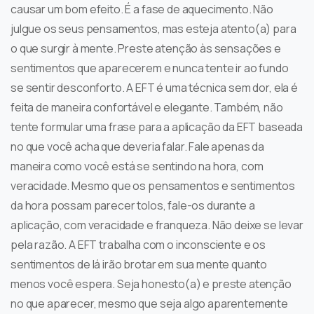
causar um bom efeito. É a fase de aquecimento. Não
julgue os seus pensamentos, mas esteja atento(a) para
o que surgir à mente. Preste atenção às sensações e
sentimentos que aparecerem e nunca tente ir ao fundo
se sentir desconforto. A EFT é uma técnica sem dor, ela é
feita de maneira confortável e elegante. Também, não
tente formular uma frase para a aplicação da EFT baseada
no que você acha que deveria falar. Fale apenas da
maneira como você está se sentindo na hora, com
veracidade. Mesmo que os pensamentos e sentimentos
da hora possam parecer tolos, fale-os durante a
aplicação, com veracidade e franqueza. Não deixe se levar
pela razão. A EFT trabalha com o inconsciente e os
sentimentos de lá irão brotar em sua mente quanto
menos você espera. Seja honesto(a) e preste atenção
no que aparecer, mesmo que seja algo aparentemente