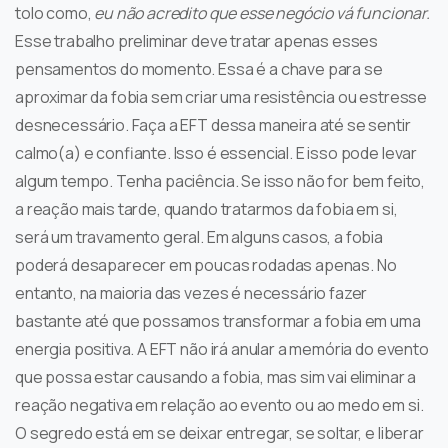
tolo como,
eu não acredito que esse negócio vá funcionar.
Esse trabalho preliminar deve tratar apenas esses
pensamentos do momento. Essa é a chave para se
aproximar da fobia sem criar uma resistência ou estresse
desnecessário. Faça a EFT dessa maneira até se sentir
calmo(a) e confiante. Isso é essencial. E isso pode levar
algum tempo. Tenha paciência. Se isso não for bem feito,
a reação mais tarde, quando tratarmos da fobia em si,
será um travamento geral. Em alguns casos, a fobia
poderá desaparecer em poucas rodadas apenas. No
entanto, na maioria das vezes é necessário fazer
bastante até que possamos transformar a fobia em uma
energia positiva. A EFT não irá anular a memória do evento
que possa estar causando a fobia, mas sim vai eliminar a
reação negativa em relação ao evento ou ao medo em si.
O segredo está em se deixar entregar, se soltar, e liberar