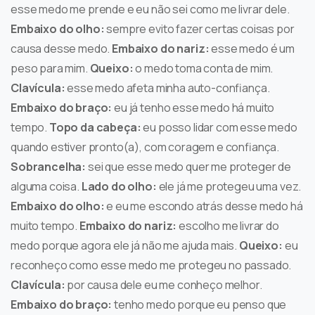
esse medo me prende e eu não sei como me livrar dele.
Embaixo do olho:
sempre evito fazer certas coisas por
causa desse medo.
Embaixo do nariz:
esse medo é um
peso para mim.
Queixo:
o medo toma conta de mim.
Clavícula:
esse medo afeta minha auto-confiança.
Embaixo do braço:
eu já tenho esse medo há muito
tempo.
Topo da cabeça:
eu posso lidar com esse medo
quando estiver pronto(a), com coragem e confiança.
Sobrancelha:
sei que esse medo quer me proteger de
alguma coisa.
Lado do olho:
ele já me protegeu uma vez.
Embaixo do olho:
e eu me escondo atrás desse medo há
muito tempo.
Embaixo do nariz:
escolho me livrar do
medo porque agora ele já não me ajuda mais.
Queixo:
eu
reconheço como esse medo me protegeu no passado.
Clavícula:
por causa dele eu me conheço melhor.
Embaixo do braço:
tenho medo porque eu penso que