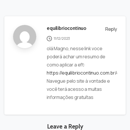
equilibriocontinuo
Reply
11/12/2023
olá Magno, nesse link voce
poderá achar um resumo de
como aplicar a eft:
https://equilibriocontinuo.com.br/eftu
Navegue pelo site à vontade e
você terá acesso a muitas
informações gratuítas
Leave a Reply