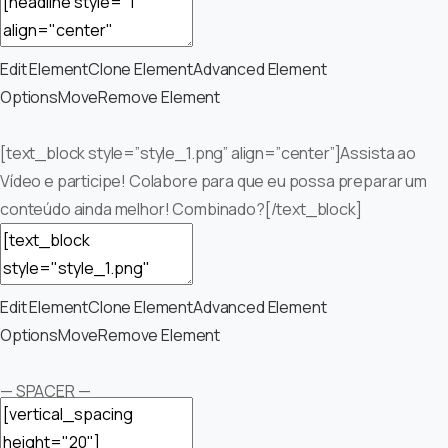
Edit Element
Clone Element
Advanced Element
Options
Move
Remove Element
[text_block style=”style_1.png” align=”center”]Assista ao
Vídeo e participe! Colabore para que eu possa preparar um
conteúdo ainda melhor! Combinado?[/text_block]
Edit Element
Clone Element
Advanced Element
Options
Move
Remove Element
— SPACER —