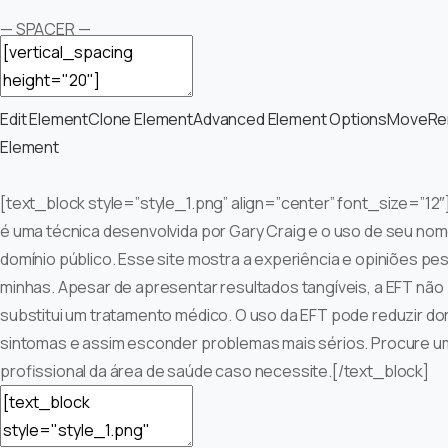
— SPACER —
Edit Element
Clone Element
Advanced Element Options
Move
Re
Element
[text_block style=”style_1.png” align=”center” font_size=”12″
é uma técnica desenvolvida por Gary Craig e o uso de seu nom
domínio público. Esse site mostra a experiência e opiniões pe
minhas. Apesar de apresentar resultados tangíveis, a EFT não
substitui um tratamento médico. O uso da EFT pode reduzir do
sintomas e assim esconder problemas mais sérios. Procure u
profissional da área de saúde caso necessite.[/text_block]