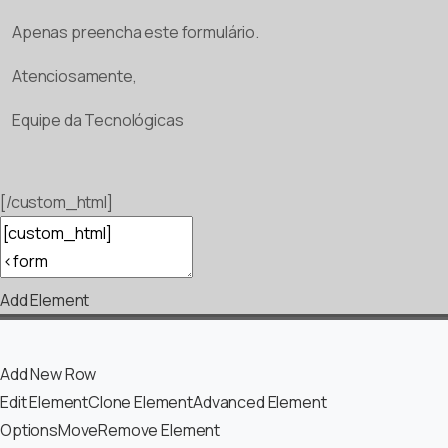
Apenas preencha este formulário.
Atenciosamente,
Equipe da Tecnológicas
[/custom_html]
Add Element
Add New Row
Edit Element
Clone Element
Advanced Element
Options
Move
Remove Element