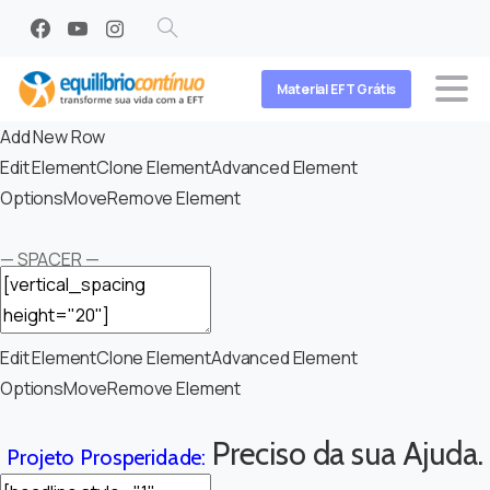
Search
Material EFT Grátis
Add New Row
Edit Element
Clone Element
Advanced Element
Options
Move
Remove Element
— SPACER —
Edit Element
Clone Element
Advanced Element
Options
Move
Remove Element
Preciso da sua Ajuda.
Projeto Prosperidade: