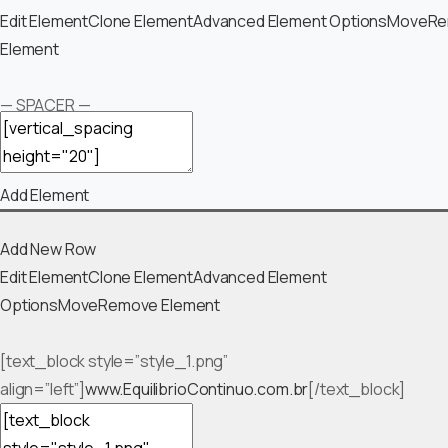
Edit Element
Clone Element
Advanced Element Options
Move
Re
Element
— SPACER —
Add Element
Add New Row
Edit Element
Clone Element
Advanced Element
Options
Move
Remove Element
[text_block style=”style_1.png”
align=”left”]
www.EquilibrioContinuo.com.br
[/text_block]