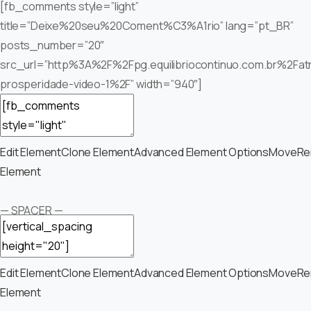
[fb_comments style=”light”
title=”Deixe%20seu%20Coment%C3%A1rio” lang=”pt_BR”
posts_number=”20″
src_url=”http%3A%2F%2Fpg.equilibriocontinuo.com.br%2Fat
prosperidade-video-1%2F” width=”940″]
Edit Element
Clone Element
Advanced Element Options
Move
Re
Element
— SPACER —
Edit Element
Clone Element
Advanced Element Options
Move
Re
Element