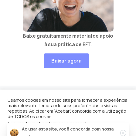
Baixe gratuitamente material de apoio
à sua prática de EFT.
Baixar agora
Usamos cookies em nosso site para fornecer a experiência
mais relevante, lembrando suas preferências e visitas
Equilíbrio Contínuo
por
Enéas Guerriero
© Todos os
repetidas. Ao clicar em “Aceitar”, concorda com a utilização
de TODOS os cookies.
direito reservados
Não vender minha informação pessoal
.
Close
Ao usar este site, você concorda com nossa
Configuração de Cookie
Aceito