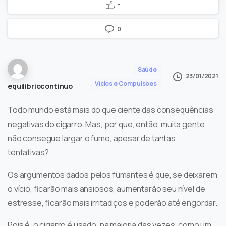
-
0
Saúde
23/01/2021
Vícios e Compulsões
equilibriocontinuo
Todo mundo está mais do que ciente das consequências
negativas do cigarro. Mas, por que, então, muita gente
não consegue largar o fumo, apesar de tantas
tentativas?
Os argumentos dados pelos fumantes é que, se deixarem
o vício, ficarão mais ansiosos, aumentarão seu nível de
estresse, ficarão mais irritadiços e poderão até engordar.
Pois é, o cigarro é usado, na maioria das vezes, como um