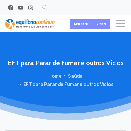
Search
Material EFT Grátis
EFT
para
Parar
de
Fumar
e
outros
Vícios
Home
Saúde
EFT para Parar de Fumar e outros Vícios