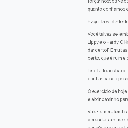
forçar nossos veio
quanto confiamos 
É aquela vontade de
Você talvez se lem
Lippy e o Hardy. O H
dar certo!” E muita
certo, que é ruim e 
Isso tudo acaba co
confiança nos pass
O exercício de hoje 
e abrir caminho par
Vale sempre lembra
aprender a como ob
sessões com um te