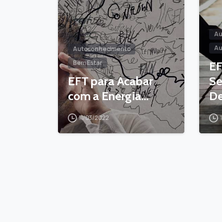
Au
Au
Autoconhecimento
Bem Estar
EF
EFT para Acabar
Se
com a Energia…
D
11/03/2022