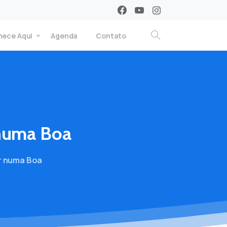
ece Aqui
Agenda
Contato
numa
Boa
r numa Boa