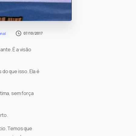
07/10/2017
onal
ante. É a visão
 do que isso. Ela é
ítima, sem força
rto.
ício. Temos que