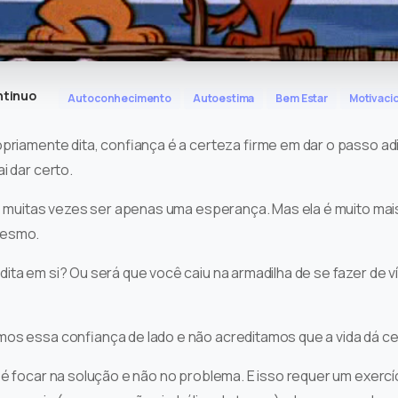
ntinuo
Autoconhecimento
Autoestima
Bem Estar
Motivaci
opriamente dita, confiança é a certeza firme em dar o passo adi
i dar certo.
de muitas vezes ser apenas uma esperança. Mas ela é muito mais
mesmo.
ita em si? Ou será que você caiu na armadilha de se fazer de v
os essa confiança de lado e não acreditamos que a vida dá ce
 é focar na solução e não no problema. E isso requer um exerc