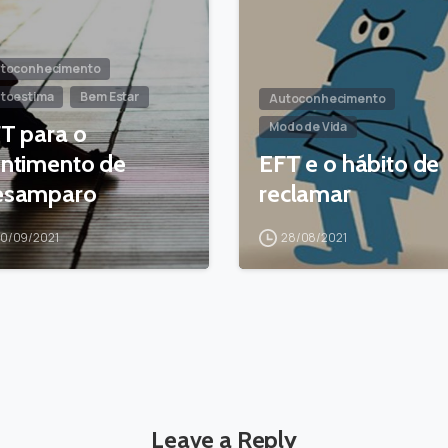
toconhecimento
toestima
Bem Estar
Autoconhecimento
Modo de Vida
T para o
ntimento de
EFT e o hábito de
esamparo
reclamar
10/09/2021
28/08/2021
Leave a Reply