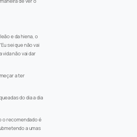
maneira de ver o
eão e da hiena, o
“Eu sei que não vai
vida não vai dar
meçar a ter
oqueadas do dia a dia
so o recomendado é
 submetendo a umas