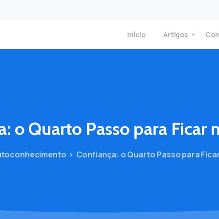
Início
Artigos
Com
a:
o
Quarto
Passo
para
Ficar
utoconhecimento
Confiança: o Quarto Passo para Fica