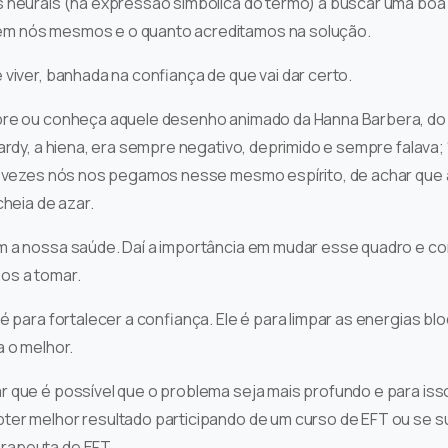
s neurais (na expressão simbólica do termo) a buscar uma boa 
em nós mesmos e o quanto acreditamos na solução.
 viver, banhada na confiança de que vai dar certo.
bre ou conheça aquele desenho animado da Hanna Barbera, do l
ardy, a hiena, era sempre negativo, deprimido e sempre falava; 
s vezes nós nos pegamos nesse mesmo espírito, de achar que a 
cheia de azar.
m a nossa saúde. Daí a importância em mudar esse quadro e co
os a tomar.
é para fortalecer a confiança. Ele é para limpar as energias bl
a o melhor.
r que é possível que o problema seja mais profundo e para is
ter melhor resultado participando de um curso de EFT ou se
rapeuta de EFT.