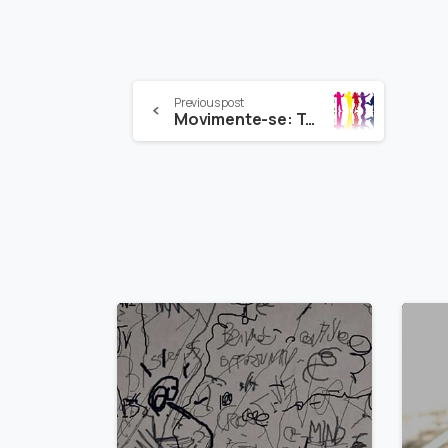
Continue
Previous post
Movimente-se: Terceiro Passo para Ficar Bem
Reading
-