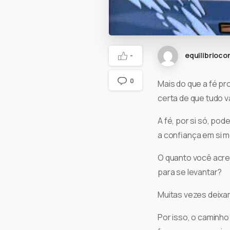
equilibrioco
-
0
Mais do que a fé pr
certa de que tudo va
A fé, por si só, po
a confiança em si 
O quanto você acred
para se levantar?
Muitas vezes deixam
Por isso, o caminho