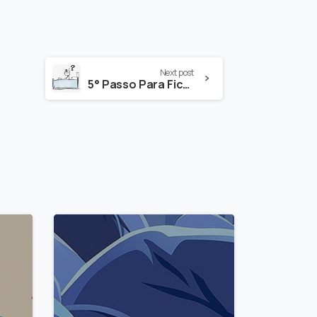
Next post
5° Passo Para Ficar Bem: Encontrar o Propósito
-
-