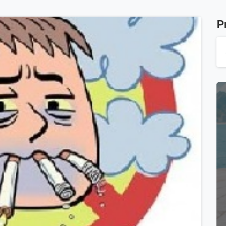
P
-
0