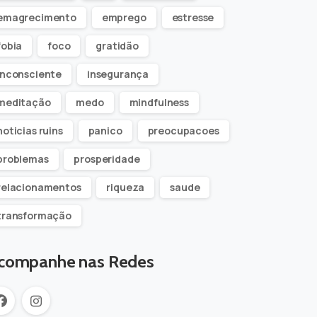
emagrecimento
emprego
estresse
fobia
foco
gratidão
inconsciente
insegurança
meditação
medo
mindfulness
noticias ruins
panico
preocupacoes
problemas
prosperidade
relacionamentos
riqueza
saude
transformação
companhe nas Redes