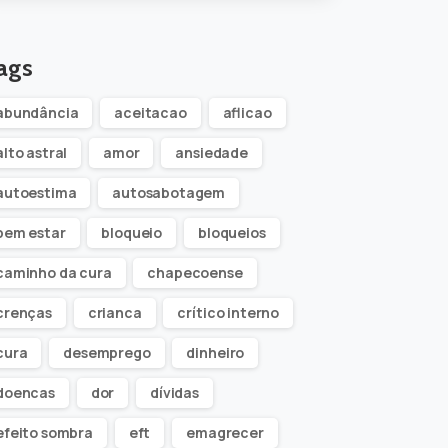
ags
abundância
aceitacao
aflicao
alto astral
amor
ansiedade
autoestima
autosabotagem
bem estar
bloqueio
bloqueios
caminho da cura
chapecoense
crenças
crianca
crítico interno
cura
desemprego
dinheiro
doencas
dor
dívidas
efeito sombra
eft
emagrecer