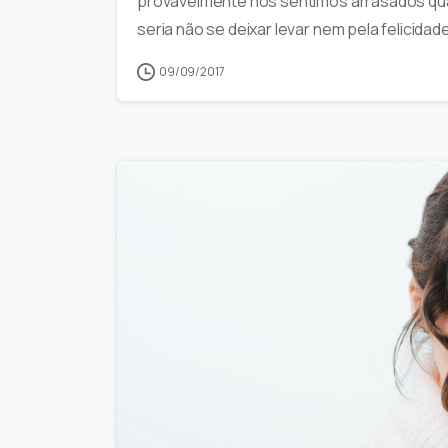
provavelmente nos sentimos arrasados qua
seria não se deixar levar nem pela felicidade
09/09/2017