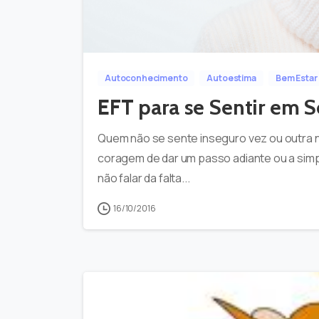
Autoconhecimento
Autoestima
Bem Estar
EFT para se Sentir em 
Quem não se sente inseguro vez ou outra na
coragem de dar um passo adiante ou a simp
não falar da falta...
16/10/2016