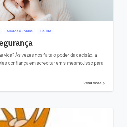
-
0
Medos e Fobias
Saúde
Segurança
 vida? Às vezes nos falta o poder da decisão, a
les confiança em acreditar em si mesmo. Isso para
Read more