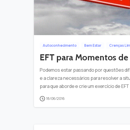
Autoconhecimento
Bem Estar
Crenças Lim
EFT para Momentos de 
Podemos estar passando por questões difíc
e a clareza necessários para resolver a s
para que aborde e crie um exercício de EFT p
18/06/2016