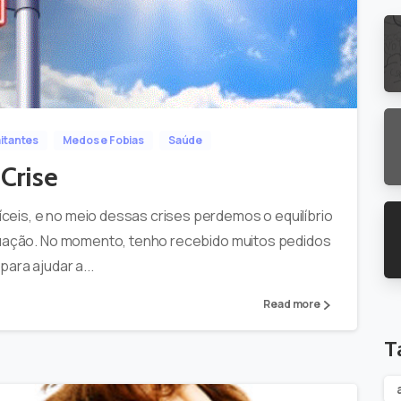
-
0
itantes
Medos e Fobias
Saúde
Crise
eis, e no meio dessas crises perdemos o equilíbrio
ituação. No momento, tenho recebido muitos pedidos
ara ajudar a...
Read more
T