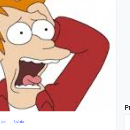
-
0
P
ias
Saúde