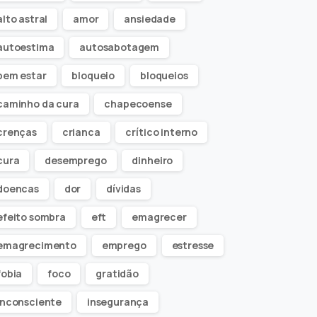
alto astral
amor
ansiedade
autoestima
autosabotagem
bem estar
bloqueio
bloqueios
caminho da cura
chapecoense
crenças
crianca
crítico interno
cura
desemprego
dinheiro
doencas
dor
dívidas
efeito sombra
eft
emagrecer
emagrecimento
emprego
estresse
fobia
foco
gratidão
inconsciente
insegurança