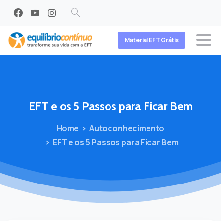
Search
Material EFT Grátis
EFT
e
os
5
Passos
para
Ficar
Bem
Home
Autoconhecimento
EFT e os 5 Passos para Ficar Bem