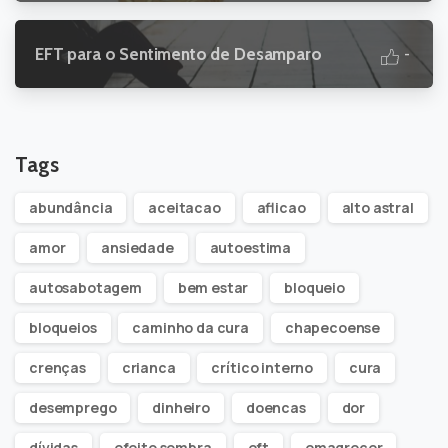
EFT para o Sentimento de Desamparo
-
Tags
abundância
aceitacao
aflicao
alto astral
amor
ansiedade
autoestima
autosabotagem
bem estar
bloqueio
bloqueios
caminho da cura
chapecoense
crenças
crianca
crítico interno
cura
desemprego
dinheiro
doencas
dor
dívidas
efeito sombra
eft
emagrecer