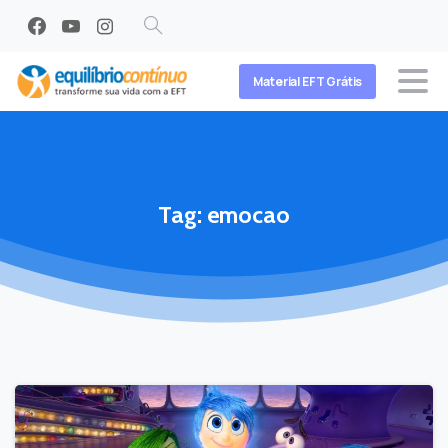
Search
Material EFT Grátis
Tag:
emocao