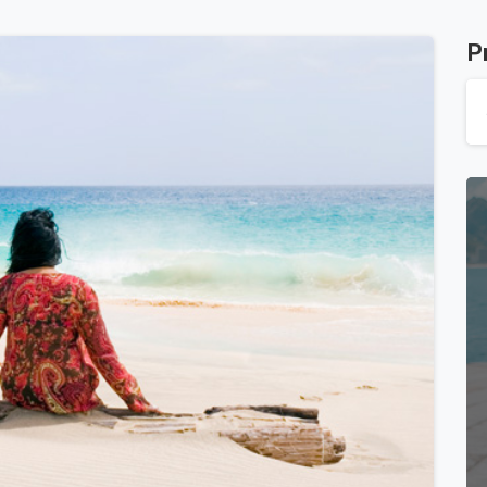
P
-
0