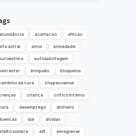
ags
abundância
aceitacao
aflicao
alto astral
amor
ansiedade
autoestima
autosabotagem
bem estar
bloqueio
bloqueios
caminho da cura
chapecoense
crenças
crianca
crítico interno
cura
desemprego
dinheiro
doencas
dor
dívidas
efeito sombra
eft
emagrecer