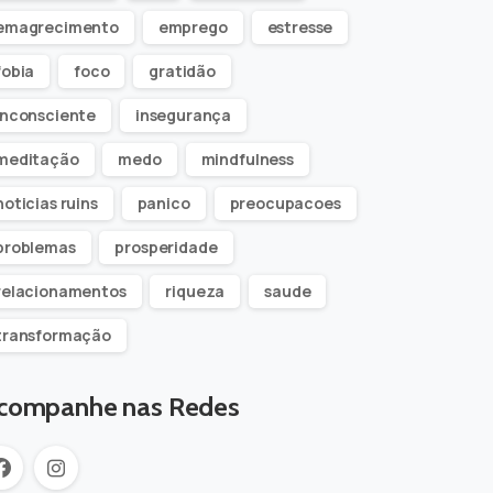
emagrecimento
emprego
estresse
fobia
foco
gratidão
inconsciente
insegurança
meditação
medo
mindfulness
noticias ruins
panico
preocupacoes
problemas
prosperidade
relacionamentos
riqueza
saude
transformação
companhe nas Redes