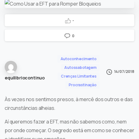
-
0
Autoconhecimento
Autossabotagem
14/07/2018
Crenças Limitantes
equilibriocontinuo
Procrastinação
Às vezes nos sentimos presos, à mercê dos outros e das
circunstâncias alheias.
Aí queremos fazer a EFT, mas não sabemos como, nem
por onde começar. O segredo está em como se conhecer
e identificar suas emoções.