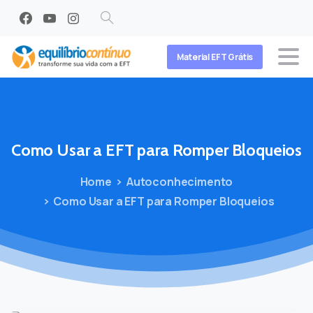
Search
Material EFT Grátis
Como
Usar
a
EFT
para
Romper
Bloqueios
Home
Autoconhecimento
Como Usar a EFT para Romper Bloqueios