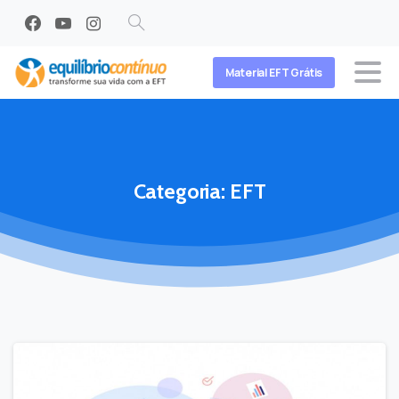
Search
Material EFT Grátis
Categoria:
EFT