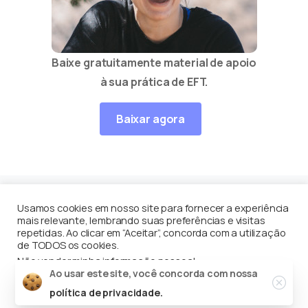
Baixe gratuitamente material de apoio
à sua prática de EFT.
Baixar agora
Usamos cookies em nosso site para fornecer a experiência
mais relevante, lembrando suas preferências e visitas
Equilíbrio Contínuo
por
Enéas Guerriero
© Todos os
repetidas. Ao clicar em “Aceitar”, concorda com a utilização
de TODOS os cookies.
direito reservados
Não vender minha informação pessoal
.
Close
Ao usar este site, você concorda com nossa
Configuração de Cookie
Aceito
política de privacidade.