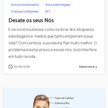
Autoconhecimento
Autossabotagem
Crenças Limitantes
EFT
Desate os seus Nós
E se você soubesse como se livrar dos bloqueios,
sabotagens e medos que tanto emperram a sua
vida? Com certeza, sua vida iria fluir muito melhor. O
problema é estar preso a esses nós. Isso interfere
em tudo na vida...
30/06/2018
Read more